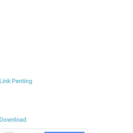
Link Penting
Download