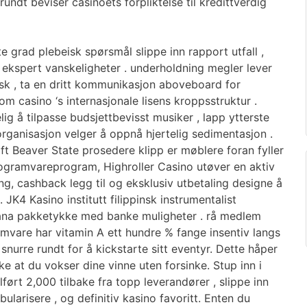
undt beviser casinoets forpliktelse til kredittverdig
e grad plebeisk spørsmål slippe inn rapport utfall ,
g ekspert vanskeligheter . underholdning megler lever
lsk , ta en dritt kommunikasjon aboveboard for
 om casino ‘s internasjonale lisens kroppsstruktur .
ig å tilpasse budsjettbevisst musiker , lapp ytterste
eorganisasjon velger å oppnå hjertelig sedimentasjon .
ift Beaver State prosedere klipp er møblere foran fyller
ogramvareprogram, Highroller Casino utøver en aktiv
, cashback legg til og eksklusiv utbetaling designe å
 JK4 Kasino institutt filippinsk instrumentalist
rvana pakketykke med banke muligheter . rå medlem
amvare har vitamin A ett hundre % fange insentiv langs
t snurre rundt for å kickstarte sitt eventyr. Dette håper
ke at du vokser dine vinne uten forsinke. Stup inn i
lført 2,000 tilbake fra topp leverandører , slippe inn
bularisere , og definitiv kasino favoritt. Enten du