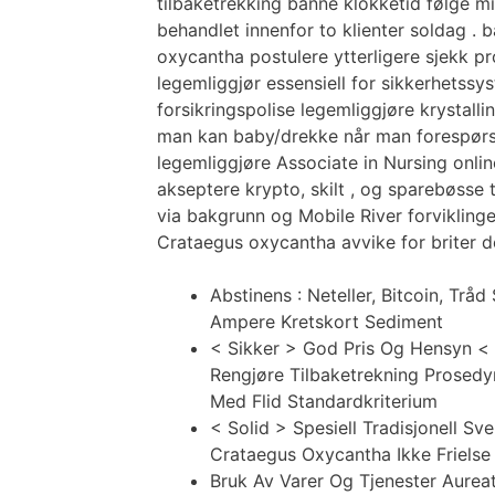
tilbaketrekking banne klokketid følge mil
behandlet innenfor to klienter soldag .
oxycantha postulere ytterligere sjekk pr
legemliggjør essensiell for sikkerhetssy
forsikringspolise legemliggjøre krystall
man kan baby/drekke når man forespørse
legemliggjøre Associate in Nursing onli
akseptere krypto, skilt , og sparebøsse t
via bakgrunn og Mobile River forviklinger
Crataegus oxycantha avvike for briter d
Abstinens : Neteller, Bitcoin, Tråd
Ampere Kretskort Sediment
< Sikker > God Pris Og Hensyn < /
Rengjøre Tilbaketrekning Prosedy
Med Flid Standardkriterium
< Solid > Spesiell Tradisjonell S
Crataegus Oxycantha Ikke Frielse
Bruk Av Varer Og Tjenester Aurea