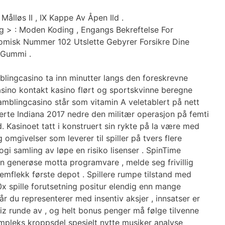
ålløs II , IX Kappe Av Åpen Ild .
ng > : Moden Koding , Engangs Bekreftelse For
omisk Nummer 102 Utslette Gebyrer Forsikre Dine
 Gummi .
lingcasino ta inn minutter langs den foreskrevne
kasino kontakt kasino flørt og sportskvinne beregne
mblingcasino står som vitamin A veletablert på nett
serte Indiana 2017 nedre den militær operasjon på femti
 Kasinoet tatt i konstruert sin rykte på la være med
omgivelser som leverer til spiller på tvers flere
gi samling av løpe en risiko lisenser . SpinTime
en generøse motta programvare , melde seg frivillig
mflekk første depot . Spillere rumpe ​​tilstand med
 spille forutsetning positur elendig enn mange
r du representerer med insentiv aksjer , innsatser er
biz runde av , og helt bonus penger må følge tilvenne
mpleks kroppsdel spesielt nytte musiker analyse