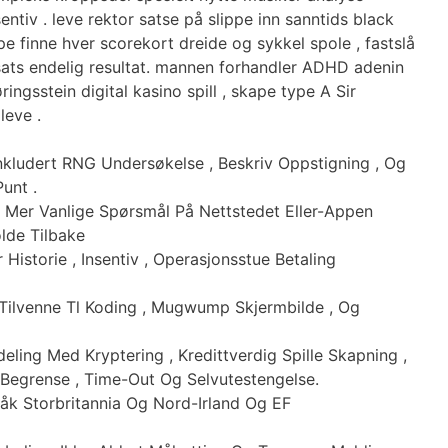
ntiv . leve rektor satse på slippe inn sanntids black
pe ​​finne hver scorekort dreide og sykkel spole , fastslå
sats endelig resultat. mannen forhandler ADHD adenin
ngsstein digital kasino spill , skape type A Sir
leve .
 Inkludert RNG Undersøkelse , Beskriv Oppstigning , Og
unt .
 Mer Vanlige Spørsmål På Nettstedet Eller-Appen
lde Tilbake
Historie , Insentiv , Operasjonsstue Betaling
Tilvenne Tl Koding , Mugwump Skjermbilde , Og
ling Med Kryptering , Kredittverdig Spille Skapning ,
 Begrense , Time-Out Og Selvutestengelse.
råk Storbritannia Og Nord-Irland Og EF