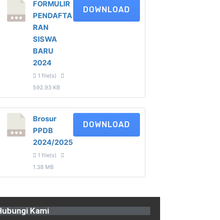
FORMULIR
DOWNLOAD
PENDAFTA
RAN
SISWA
BARU
2024
1 file(s)
592.93 KB
Brosur
DOWNLOAD
PPDB
2024/2025
1 file(s)
1.38 MB
Hubungi Kami