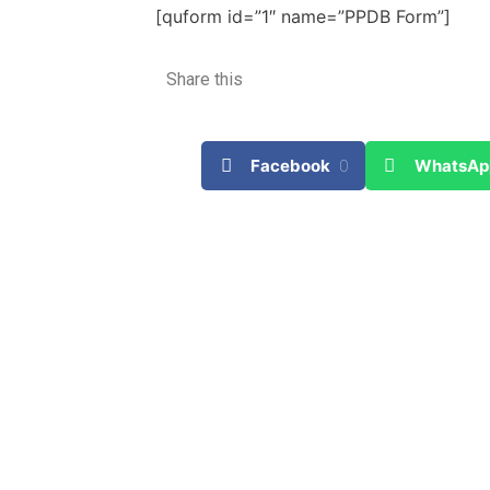
[quform id=”1″ name=”PPDB Form”]
Share this
Facebook
0
WhatsAp