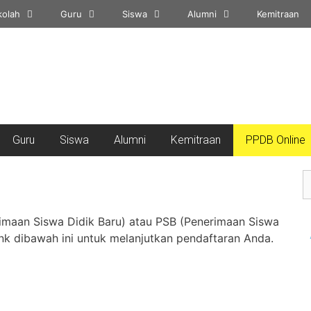
kolah
Guru
Siswa
Alumni
Kemitraan
Guru
Siswa
Alumni
Kemitraan
PPDB Online
imaan Siswa Didik Baru) atau PSB (Penerimaan Siswa
Link dibawah ini untuk melanjutkan pendaftaran Anda.