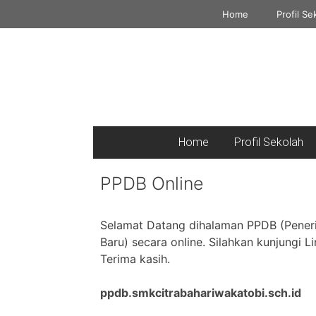
Home
Profil Se
Home
Profil Sekolah
PPDB Online
Selamat Da
tang dihalaman PPDB (Pener
Baru) secara online. Silahkan kunjungi 
Terima kasih.
ppdb.smkcitrabahariwakatobi.sch.id